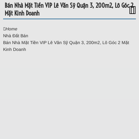
Bán Nhà Mặt Tiền VIP Lê Văn Sỹ Quận 3, 200m2, Lô Góc 2
Mặt Kinh Doanh
MENU
Home
Nhà Đất Bán
0931 338 399
Bán Nhà Mặt Tiền VIP Lê Văn Sỹ Quận 3, 200m2, Lô Góc 2 Mặt
Kinh Doanh
NHÀ ĐẤT BÁN
Bán Nhà Mặt Tiền VIP Lê Văn Sỹ Quận 3, 200m2, Lô
Góc 2 Mặt Kinh Doanh