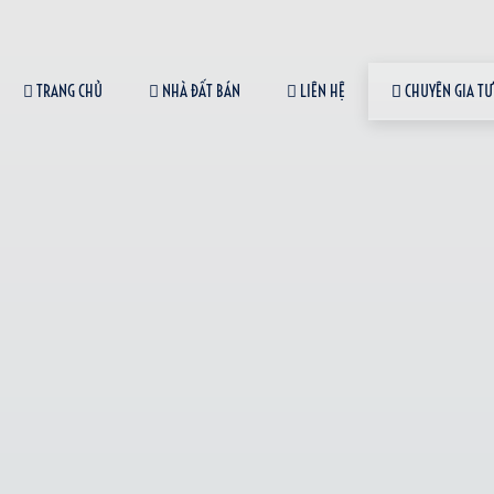
TRANG CHỦ
NHÀ ĐẤT BÁN
LIÊN HỆ
CHUYÊN GIA TƯ
0931 338 399
NHÀ ĐẤT NGUYỄN ÚT
Địa chỉ:
134A Mã Lò, Phường Bình Trị Đông, TPHCM