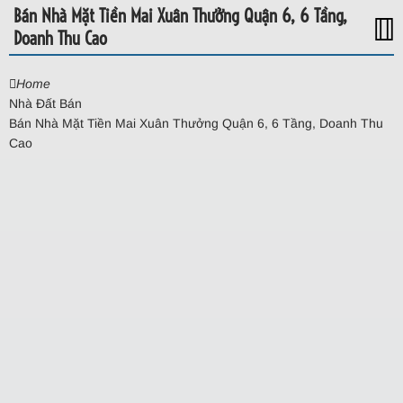
Bán Nhà Mặt Tiền Mai Xuân Thưởng Quận 6, 6 Tầng,
Doanh Thu Cao
MENU
Home
Nhà Đất Bán
0931 338 399
Bán Nhà Mặt Tiền Mai Xuân Thưởng Quận 6, 6 Tầng, Doanh Thu
Cao
NHÀ ĐẤT BÁN
Bán Nhà Mặt Tiền Mai Xuân Thưởng Quận 6, 6
Tầng, Doanh Thu Cao