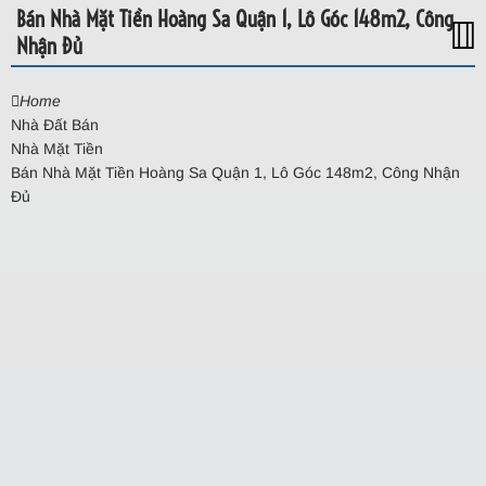
Bán Nhà Mặt Tiền Hoàng Sa Quận 1, Lô Góc 148m2, Công
Nhận Đủ
MENU
Home
Nhà Đất Bán
0931 338 399
Nhà Mặt Tiền
Bán Nhà Mặt Tiền Hoàng Sa Quận 1, Lô Góc 148m2, Công Nhận
Đủ
NHÀ MẶT TIỀN
Bán Nhà Mặt Tiền Hoàng Sa Quận 1, Lô Góc 148m2,
Công Nhận Đủ