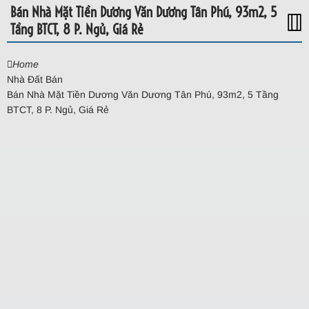
Bán Nhà Mặt Tiền Dương Văn Dương Tân Phú, 93m2, 5
Tầng BTCT, 8 P. Ngủ, Giá Rẻ
MENU
Home
Nhà Đất Bán
0931 338 399
Bán Nhà Mặt Tiền Dương Văn Dương Tân Phú, 93m2, 5 Tầng
BTCT, 8 P. Ngủ, Giá Rẻ
NHÀ ĐẤT BÁN
Bán Nhà Mặt Tiền Dương Văn Dương Tân Phú,
93m2, 5 Tầng BTCT, 8 P. Ngủ, Giá Rẻ