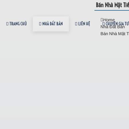
Bán Nhà Mặt Ti
Home
TRANG CHỦ
NHÀ ĐẤT BÁN
LIÊN HỆ
CHUYÊN GIA TƯ
Nhà Đất Bán
Bán Nhà Mặt T
0931 338 399
NHÀ ĐẤT BÁN
Bán Nhà Mặt Tiền An Dương 