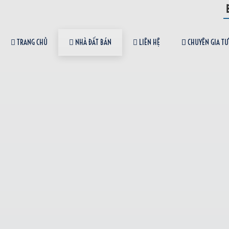
TRANG CHỦ
NHÀ ĐẤT BÁN
LIÊN HỆ
CHUYÊN GIA TƯ
0931 338 399
NHÀ ĐẤT BÁN
Bán Nhà Lô Góc 2 Mặt Tiền Ki