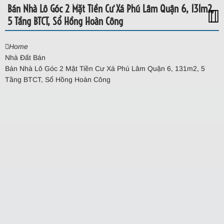
Bán Nhà Lô Góc 2 Mặt Tiền Cư Xá Phú Lâm Quận 6, 131m2,
5 Tầng BTCT, Sổ Hồng Hoàn Công
MENU
Home
Nhà Đất Bán
0931 338 399
Bán Nhà Lô Góc 2 Mặt Tiền Cư Xá Phú Lâm Quận 6, 131m2, 5
Tầng BTCT, Sổ Hồng Hoàn Công
NHÀ ĐẤT BÁN
Bán Nhà Lô Góc 2 Mặt Tiền Cư Xá Phú Lâm Quận 6,
131m2, 5 Tầng BTCT, Sổ Hồng Hoàn Công