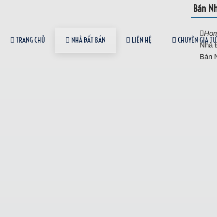
Bán Nh
Ho
TRANG CHỦ
NHÀ ĐẤT BÁN
LIÊN HỆ
CHUYÊN GIA TƯ
Nhà 
Bán 
0931 338 399
NHÀ ĐẤT BÁN
Bán Nhà Hẻm 268 Chiến Lược