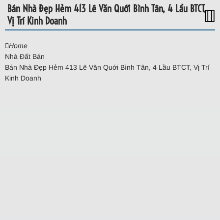
Bán Nhà Đẹp Hẻm 413 Lê Văn Quới Bình Tân, 4 Lầu BTCT,
Vị Trí Kinh Doanh
MENU
Home
Nhà Đất Bán
0931 338 399
Bán Nhà Đẹp Hẻm 413 Lê Văn Quới Bình Tân, 4 Lầu BTCT, Vị Trí
Kinh Doanh
NHÀ ĐẤT BÁN
Bán Nhà Đẹp Hẻm 413 Lê Văn Quới Bình Tân, 4 Lầu
BTCT, Vị Trí Kinh Doanh