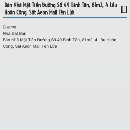
Bán Nhà Mặt Tiền Đường Số 49 Bình Tân, 81m2, 4 Lầu
Hoàn Công, Sát Aeon Mall Tên Lửa
MENU
Home
Nhà Đất Bán
0931 338 399
Bán Nhà Mặt Tiền Đường Số 49 Bình Tân, 81m2, 4 Lầu Hoàn
Công, Sát Aeon Mall Tên Lửa
NHÀ ĐẤT BÁN
Bán Nhà Mặt Tiền Đường Số 49 Bình Tân, 81m2, 4
Lầu Hoàn Công, Sát Aeon Mall Tên Lửa