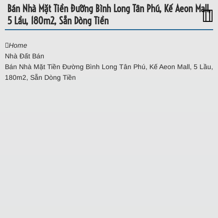
Bán Nhà Mặt Tiền Đường Bình Long Tân Phú, Kế Aeon Mall,
5 Lầu, 180m2, Sẵn Dòng Tiền
MENU
Home
Nhà Đất Bán
0931 338 399
Bán Nhà Mặt Tiền Đường Bình Long Tân Phú, Kế Aeon Mall, 5 Lầu,
180m2, Sẵn Dòng Tiền
NHÀ ĐẤT BÁN
Bán Nhà Mặt Tiền Đường Bình Long Tân Phú, Kế
Aeon Mall, 5 Lầu, 180m2, Sẵn Dòng Tiền